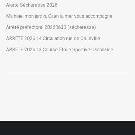
Alerte Sécheresse 2026
Ma haie, mon jardin, Caen la mer vous accompagne
Arrêté préfectoral 20260630 (sécheresse)
ARRETE 2026.14 Circulation rue de Colleville
ARRETE 2026.13 Course Etoile Sportive Caennaise