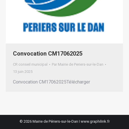
Convocation CM17062025
CR conseil municipal
Par
Mairie de Periers-sur-le-Dan
13 juin 2025
Convocation CM17062025Télécharger
© 2026 Mairie de Périers-sur-le-Dan I
www.graphilink.fr