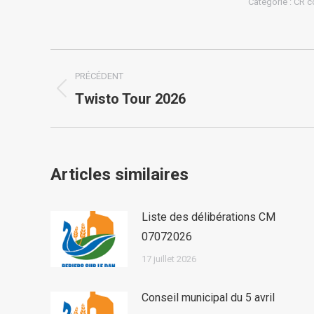
Catégorie :
CR c
Navigation
PRÉCÉDENT
article
Article
Twisto Tour 2026
précédent
:
Articles similaires
Liste des délibérations CM
07072026
17 juillet 2026
Conseil municipal du 5 avril