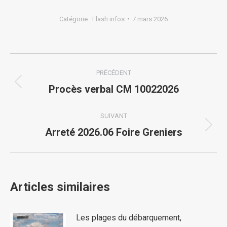
Catégorie :
Flash infos
7 mars 2026
Navigation
PRÉCÉDENT
article
Article
Procès verbal CM 10022026
précédent
:
SUIVANT
Article
Arreté 2026.06 Foire Greniers
suivant
:
Articles similaires
Les plages du débarquement,