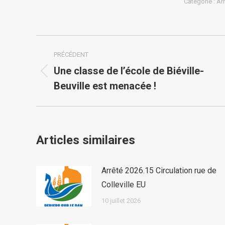
Catégorie :
Ar
Navigation
PRÉCÉDENT
article
Une classe de l’école de Biéville-
Article
Beuville est menacée !
précédent
:
Articles similaires
Arrêté 2026.15 Circulation rue de
Colleville EU
10 juillet 2026