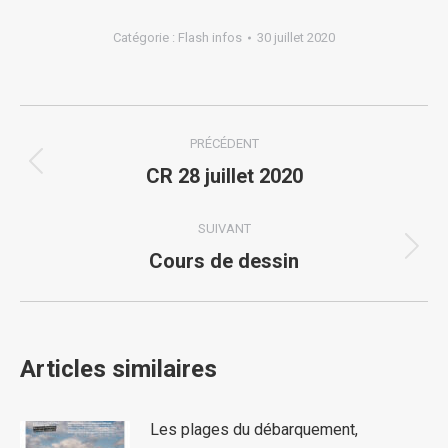
Catégorie :
Flash infos
30 juillet 2020
Navigation
PRÉCÉDENT
article
Article
CR 28 juillet 2020
précédent
:
SUIVANT
Article
Cours de dessin
suivant
:
Articles similaires
Les plages du débarquement,